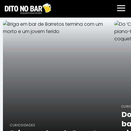
dito no bar
CURI
Do
ba
CURIOSIDADES