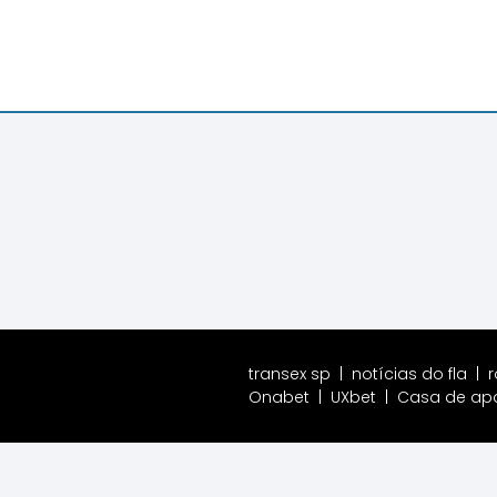
transex sp
|
notícias do fla
|
r
Onabet
|
UXbet
|
Casa de ap