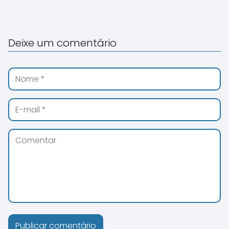
Deixe um comentário