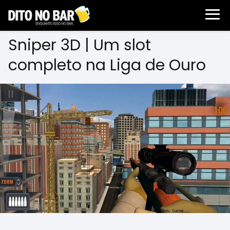
Sniper 3D | Um slot
completo na Liga de Ouro