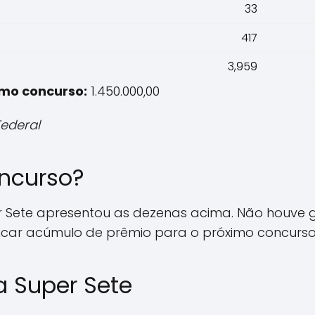
33
417
3,959
imo concurso:
1.450.000,00
Federal
ncurso?
r Sete apresentou as dezenas acima. Não houve 
ndicar acúmulo de prêmio para o próximo concurso
 Super Sete