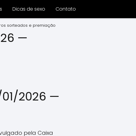
s
Dicas de sexo
Contato
ros sorteados e premiação
026 —
/01/2026 —
divulgado pela Caixa