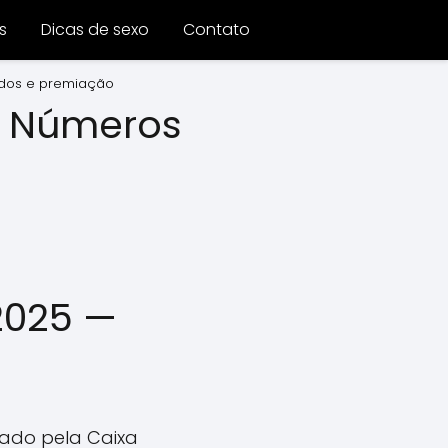
s
Dicas de sexo
Contato
ados e premiação
— Números
2025 —
lgado pela Caixa