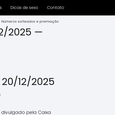
s
Dicas de sexo
Contato
 — Números sorteados e premiação
12/2025 —
e 20/12/2025
o
oi divulgado pela Caixa