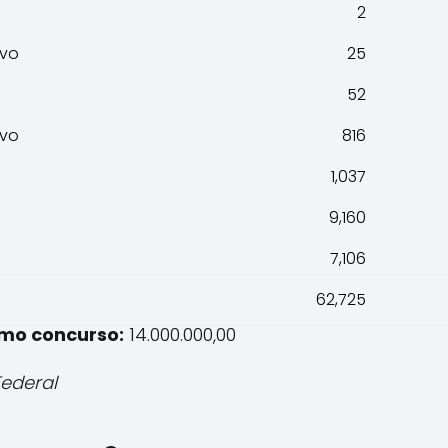
2
evo
25
52
evo
816
1,037
9,160
7,106
62,725
imo concurso:
14.000.000,00
Federal