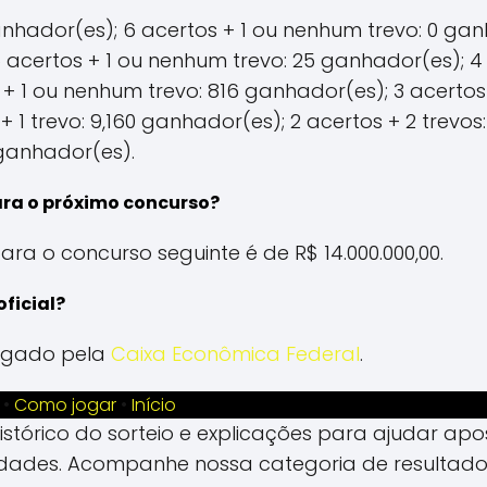
ganhador(es); 6 acertos + 1 ou nenhum trevo: 0 gan
 acertos + 1 ou nenhum trevo: 25 ganhador(es); 4 
 1 ou nenhum trevo: 816 ganhador(es); 3 acertos +
 1 trevo: 9,160 ganhador(es); 2 acertos + 2 trevos
 ganhador(es).
ara o próximo concurso?
ara o concurso seguinte é de R$ 14.000.000,00.
oficial?
vulgado pela
Caixa Econômica Federal
.
•
Como jogar
•
Início
 histórico do sorteio e explicações para ajudar 
idades. Acompanhe nossa categoria de resultado