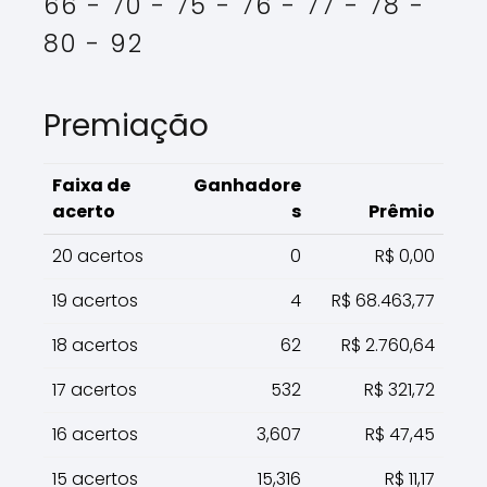
66 - 70 - 75 - 76 - 77 - 78 -
80 - 92
Premiação
Faixa de
Ganhadore
acerto
s
Prêmio
20 acertos
0
R$ 0,00
19 acertos
4
R$ 68.463,77
18 acertos
62
R$ 2.760,64
17 acertos
532
R$ 321,72
16 acertos
3,607
R$ 47,45
15 acertos
15,316
R$ 11,17