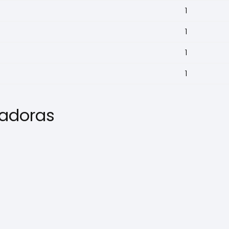
1
1
1
1
adoras