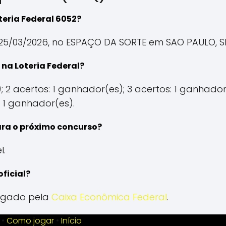
teria Federal 6052?
25/03/2026, no ESPAÇO DA SORTE em SAO PAULO, S
na Loteria Federal?
; 2 acertos: 1 ganhador(es); 3 acertos: 1 ganhador(
 1 ganhador(es).
ara o próximo concurso?
l.
oficial?
vulgado pela
Caixa Econômica Federal
.
•
Como jogar
•
Início