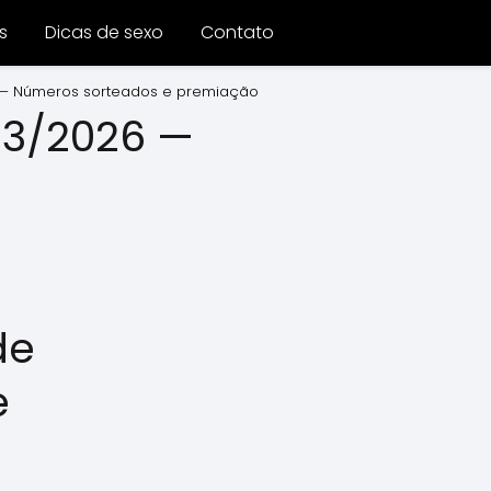
s
Dicas de sexo
Contato
6 — Números sorteados e premiação
03/2026 —
de
e