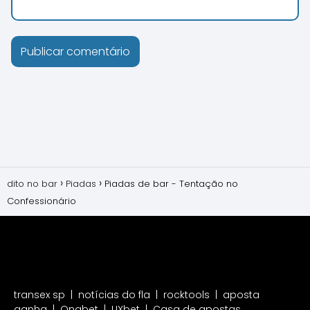
dito no bar
Piadas
Piadas de bar - Tentação no
Confessionário
transex sp
|
notícias do fla
|
rocktools
|
aposta
ganha
|
Onabet
|
UXbet
|
Casa de apostas