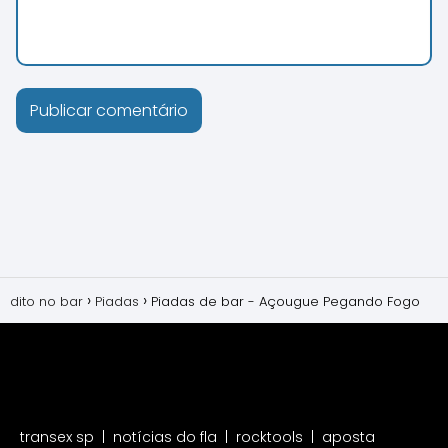
dito no bar
Piadas
Piadas de bar - Açougue Pegando Fogo
transex sp
|
notícias do fla
|
rocktools
|
aposta