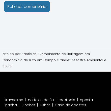
dito no bar
Notícias
Rompimento de Barragem em
Condomínio de Luxo em Campo Grande: Desastre Ambiental e
Social
transex sp
|
notícias do fla
|
rocktools
|
aposta
ganha
|
Onabet
|
UXbet
|
Casa de apostas