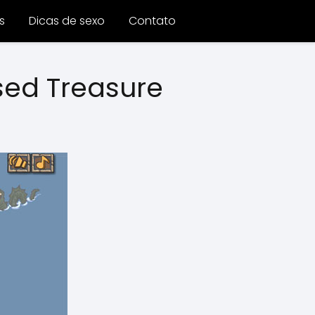
s
Dicas de sexo
Contato
sed Treasure