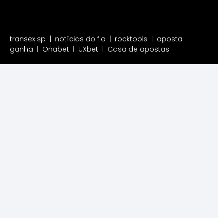
transex sp
|
notícias do fla
|
rocktools
|
aposta
ganha
|
Onabet
|
UXbet
|
Casa de apostas