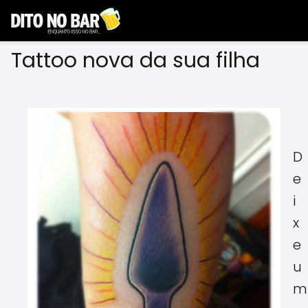
Tattoo nova da sua filha
D
e
i
x
e
u
m