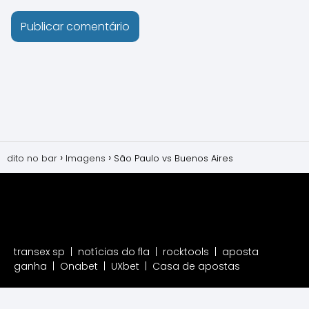
dito no bar
Imagens
São Paulo vs Buenos Aires
transex sp
|
notícias do fla
|
rocktools
|
aposta
ganha
|
Onabet
|
UXbet
|
Casa de apostas