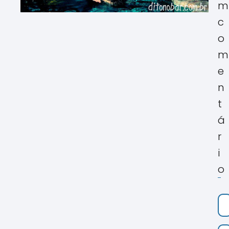
m
c
o
m
e
n
t
á
r
i
o