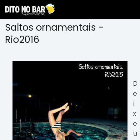
Saltos ornamentais -
Rio2016
D
e
i
x
e
u