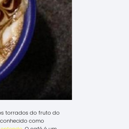
s torrados do fruto do
s conhecido como
 entendo
. O café é um