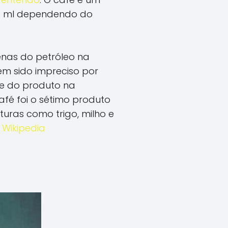
07 ml dependendo do
enas do petróleo na
em sido impreciso por
se do produto na
afé foi o sétimo produto
uras como trigo, milho e
e
Wikipedia