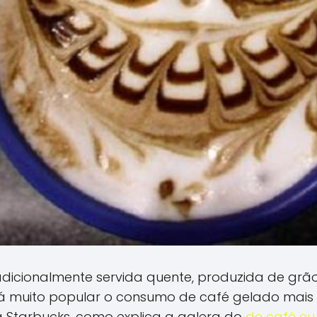
dicionalmente servida quente, produzida de grão
stá muito popular o consumo de café gelado mai
 Starbucks, como explica a galera do
de café eu