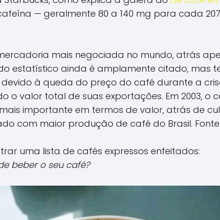
r cafeína — geralmente 80 a 140 mg para cada 2
 mercadoria mais negociada no mundo, atrás ap
do estatístico ainda é amplamente citado, mas t
devido à queda do preço do café durante a cri
o o valor total de suas exportações. Em 2003, o c
ais importante em termos de valor, atrás de cult
tado com maior produção de café do Brasil. Font
rar uma lista de cafés expressos enfeitados:
de beber o seu café?