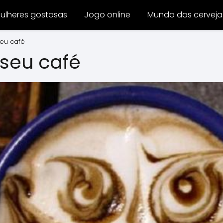
ulheres gostosas
Jogo online
Mundo das cerveja
seu café
 seu café