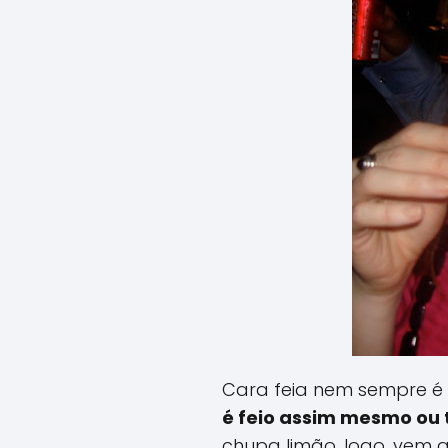
Cara feia nem sempre é f
é feio assim mesmo ou 
chupa limão, logo, vem 