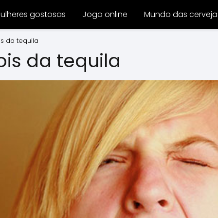
ulheres gostosas
Jogo online
Mundo das cerveja
s da tequila
is da tequila