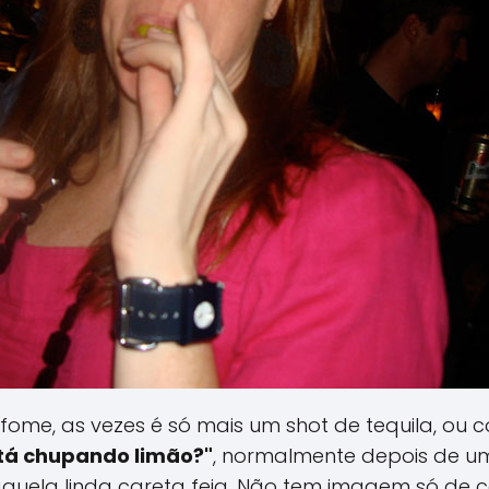
ome, as vezes é só mais um shot de tequila, ou c
tá chupando limão?"
, normalmente depois de um
aquela linda careta feia. Não tem imagem só de 