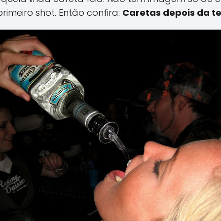
rimeiro shot. Então confira:
Caretas depois da te