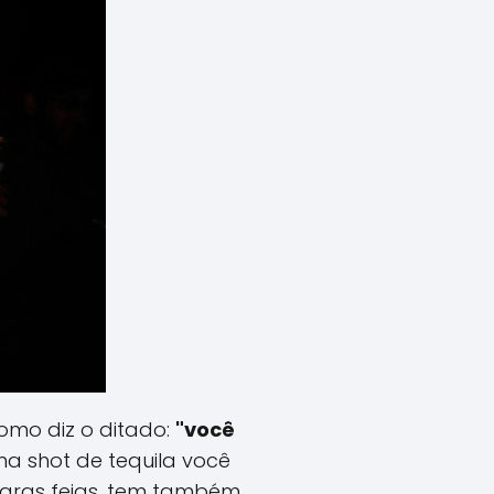
omo diz o ditado:
"você
a shot de tequila você
caras feias, tem também