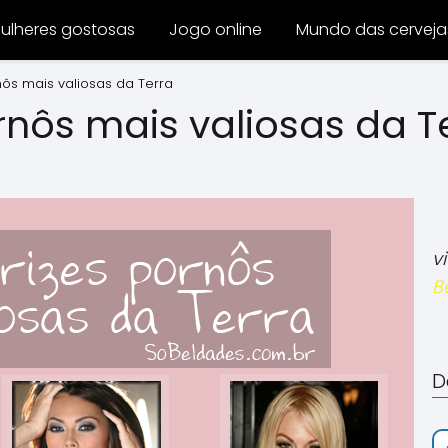
ulheres gostosas
Jogo online
Mundo das cerveja
nôs mais valiosas da Terra
rnôs mais valiosas da T
v
B
D