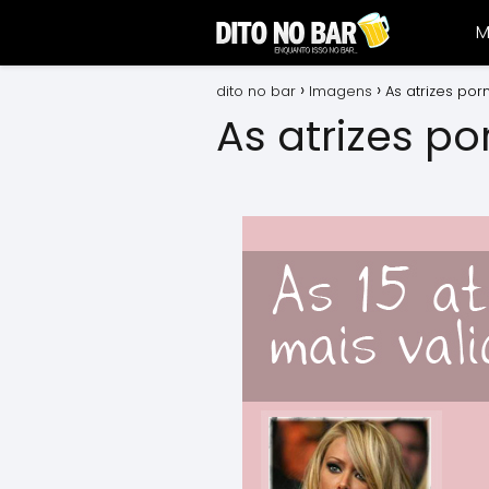
M
dito no bar
Imagens
As atrizes por
As atrizes po