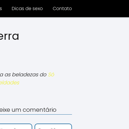
s
Dicas de sexo
Contato
erra
ia as beladezas do
Só
eldades
eixe um comentário