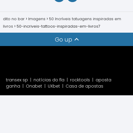
dito no bar
Imagens
50 Incríveis tatuagens inspiradas em
livros
50-incriveis-tattoos-inspiradas-em-livros7
Go up
transex sp
|
notícias do fla
|
rocktools
|
aposta
ganha
|
Onabet
|
UXbet
|
Casa de apostas