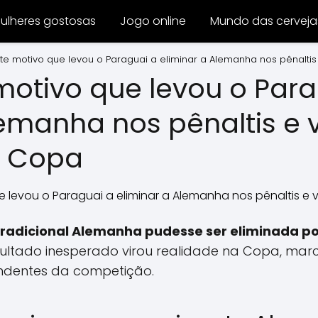
ulheres gostosas
Jogo online
Mundo das cerveja
e motivo que levou o Paraguai a eliminar a Alemanha nos pênalti
otivo que levou o Para
emanha nos pênaltis e v
a Copa
tradicional Alemanha pudesse ser eliminada p
sultado inesperado virou realidade na Copa, ma
ndentes da competição.