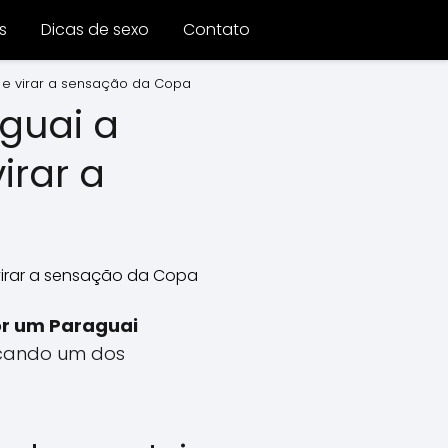
s
Dicas de sexo
Contato
s e virar a sensação da Copa
guai a
irar a
or um Paraguai
rcando um dos