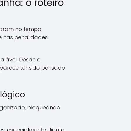
ha: o roteiro
ataram no tempo
e nas penalidades
lável. Desde a
 parece ter sido pensado
lógico
organizado, bloqueando
s, especialmente diante