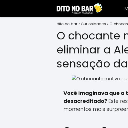
M
dito no bar
Curiosidades
O chocant
O chocante m
eliminar a Al
sensação d
Você imaginava que a 
desacreditado?
Este re
momentos mais surpree