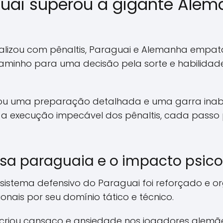
ai superou a gigante Aleman
nalizou com pênaltis, Paraguai e Alemanha emp
aminho para uma decisão pela sorte e habilidad
ou uma preparação detalhada e uma garra inaba
é a execução impecável dos pênaltis, cada passo
sa paraguaia e o impacto psico
o sistema defensivo do Paraguai foi reforçado e 
ionais por seu domínio tático e técnico.
 criou cansaço e ansiedade nos jogadores alemãe