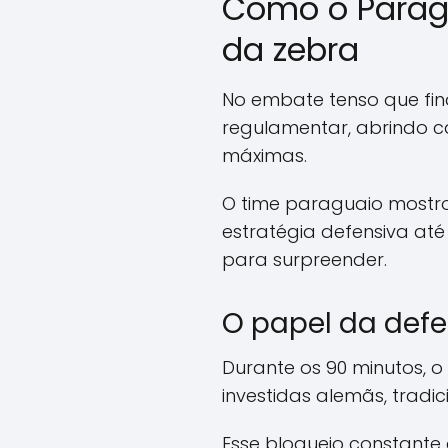
Como o Paragu
da zebra
No embate tenso que fi
regulamentar, abrindo c
máximas.
O time paraguaio mostr
estratégia defensiva at
para surpreender.
O papel da defe
Durante os 90 minutos, 
investidas alemãs, tradic
Esse bloqueio constante