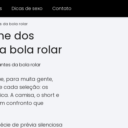
s
Dicas de sexo
Contato
s da bola rolar
lhe dos
a bola rolar
, para muita gente,
e cada seleção: os
ca. A camisa, o short e
 um confronto que
cie de prévia silenciosa