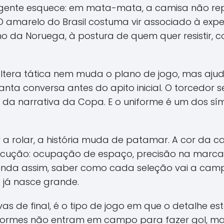
gente esquece: em mata-mata, a camisa não repr
O amarelo do Brasil costuma vir associado à exp
 da Noruega, à postura de quem quer resistir, c
 altera tática nem muda o plano de jogo, mas aju
nta conversa antes do apito inicial. O torcedor
 da narrativa da Copa. E o uniforme é um dos sí
 rolar, a história muda de patamar. A cor da ca
cução: ocupação de espaço, precisão na marcaç
 Ainda assim, saber como cada seleção vai a ca
 já nasce grande.
vas de final, é o tipo de jogo em que o detalhe es
niformes não entram em campo para fazer gol, m