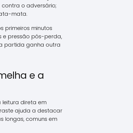
 contra o adversário;
mata-mata.
s primeiros minutos
os e pressão pós-perda,
, a partida ganha outra
melha e a
leitura direta em
traste ajuda a destacar
as longas, comuns em