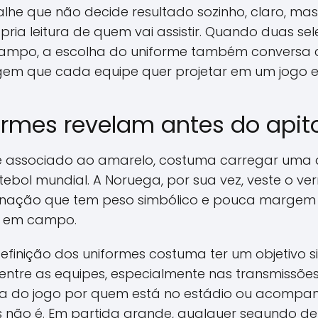
talhe que não decide resultado sozinho, claro, m
ria leitura de quem vai assistir. Quando duas se
mpo, a escolha do uniforme também conversa c
gem que cada equipe quer projetar em um jogo el
rmes revelam antes do apito 
nte associado ao amarelo, costuma carregar uma d
utebol mundial. A Noruega, por sua vez, veste o 
inação que tem peso simbólico e pouca margem
o em campo.
efinição dos uniformes costuma ter um objetivo s
 entre as equipes, especialmente nas transmissões
pida do jogo por quem está no estádio ou acompa
s não é. Em partida grande, qualquer segundo de