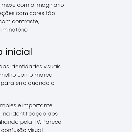
as mexe com o imaginário
leções com cores tão
om contraste,
iminatório.
inicial
as identidades visuais
vermelho como marca
 para erro quando o
imples e importante:
, na identificação dos
nhando pela TV. Parece
 confusão visual