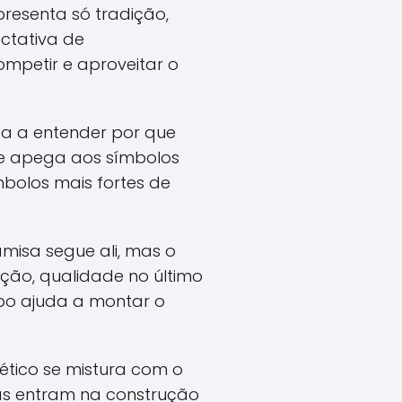
esenta só tradição,
ectativa de
ompetir e aproveitar o
da a entender por que
 se apega aos símbolos
mbolos mais fortes de
misa segue ali, mas o
ão, qualidade no último
mpo ajuda a montar o
tético se mistura com o
as entram na construção