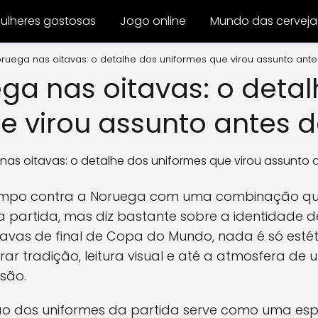
ulheres gostosas
Jogo online
Mundo das cerveja
Noruega nas oitavas: o detalhe dos uniformes que virou assunto ante
ega nas oitavas: o deta
e virou assunto antes d
 campo contra a Noruega com uma combinação que
a partida, mas diz bastante sobre a identidade d
tavas de final de Copa do Mundo, nada é só estéti
r tradição, leitura visual e até a atmosfera de
são.
ão dos uniformes da partida serve como uma espé