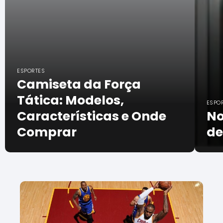
ESPORTES
Camiseta da Força
Tática: Modelos,
ESPO
Características e Onde
No
Comprar
de