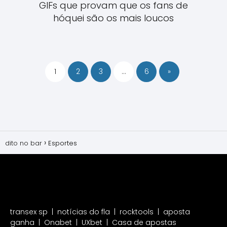
GIFs que provam que os fans de
hóquei são os mais loucos
1
2
3
…
6
»
dito no bar
Esportes
transex sp
|
notícias do fla
|
rocktools
|
aposta
ganha
|
Onabet
|
UXbet
|
Casa de apostas