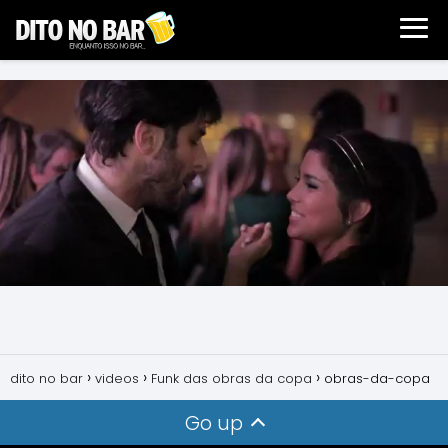
dito no bar
videos
Funk das obras da copa
obras-da-copa
Go up