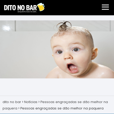
dito no bar
Notícias
Pessoas engraçadas se dão melhor na
paquera
Pessoas engraçadas se dão melhor na paquera