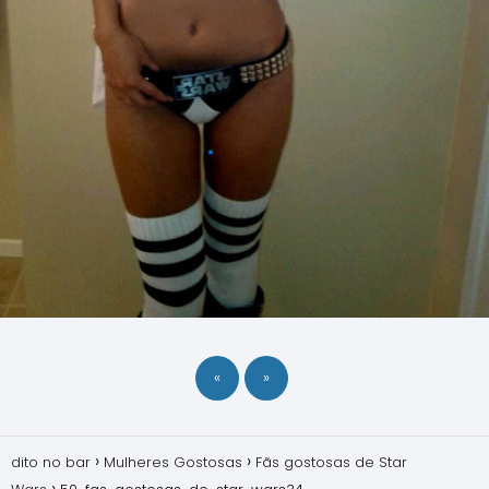
«
»
dito no bar
Mulheres Gostosas
Fãs gostosas de Star