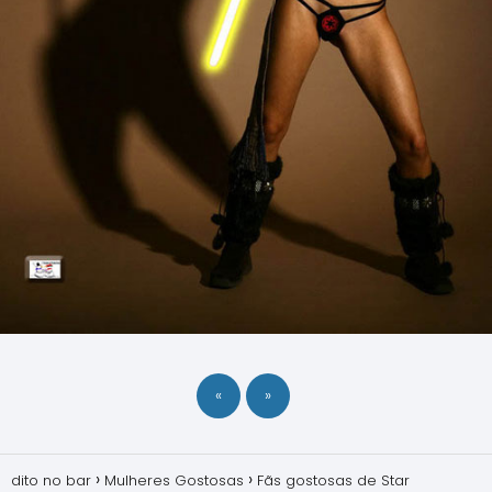
«
»
dito no bar
Mulheres Gostosas
Fãs gostosas de Star