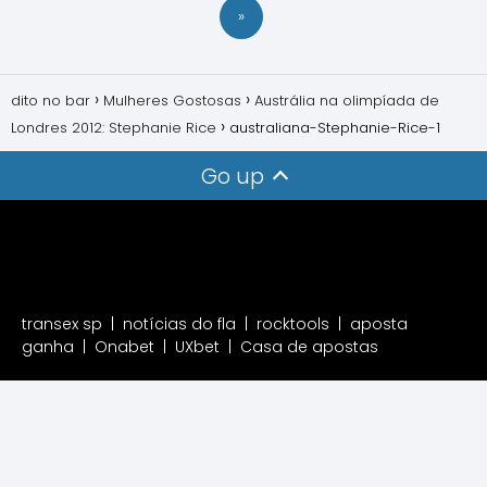
»
dito no bar
Mulheres Gostosas
Austrália na olimpíada de
Londres 2012: Stephanie Rice
australiana-Stephanie-Rice-1
Go up
transex sp
|
notícias do fla
|
rocktools
|
aposta
ganha
|
Onabet
|
UXbet
|
Casa de apostas