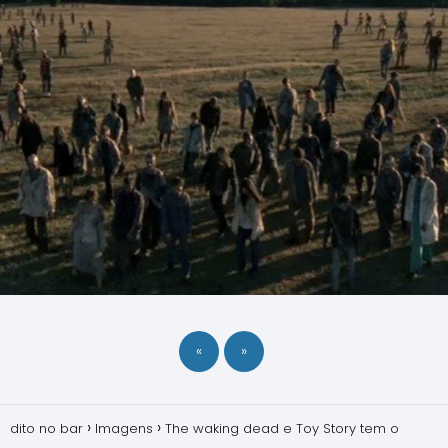
«
»
dito no bar
Imagens
The waking dead e Toy Story tem o