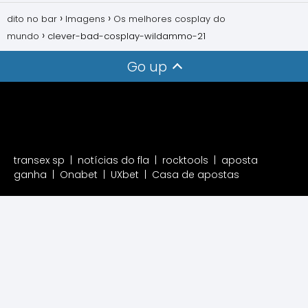
dito no bar
Imagens
Os melhores cosplay do
mundo
clever-bad-cosplay-wildammo-21
Go up
transex sp
|
notícias do fla
|
rocktools
|
aposta
ganha
|
Onabet
|
UXbet
|
Casa de apostas