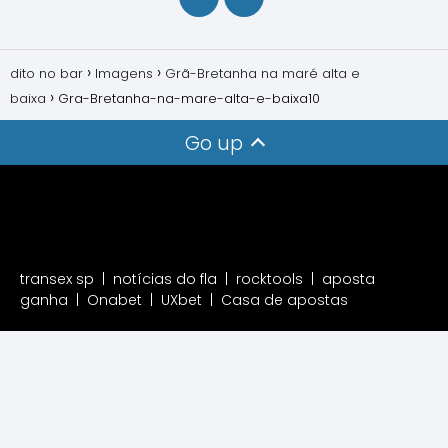
dito no bar
Imagens
Grã-Bretanha na maré alta e
baixa
Gra-Bretanha-na-mare-alta-e-baixa10
Go up
transex sp
|
notícias do fla
|
rocktools
|
aposta
ganha
|
Onabet
|
UXbet
|
Casa de apostas