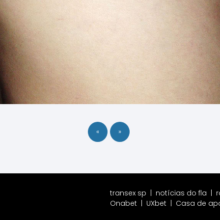
«
»
transex sp
|
notícias do fla
|
r
Onabet
|
UXbet
|
Casa de ap