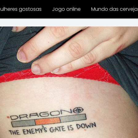
ulheres gostosas
Jogo online
Mundo das cerveja