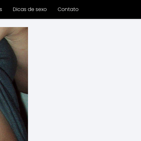
s
Dicas de sexo
Contato