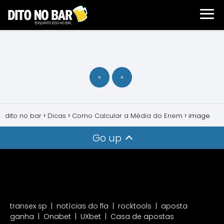
«
»
dito no bar
Dicas
Como Calcular a Média do Enem
image
Go up
transex sp
|
notícias do fla
|
rocktools
|
aposta
ganha
|
Onabet
|
UXbet
|
Casa de apostas