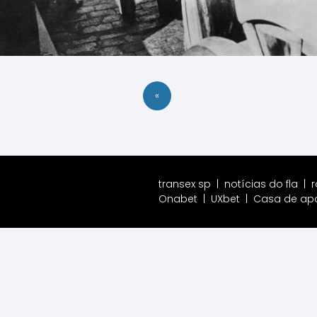
«
transex sp
|
notícias do fla
|
r
Onabet
|
UXbet
|
Casa de ap