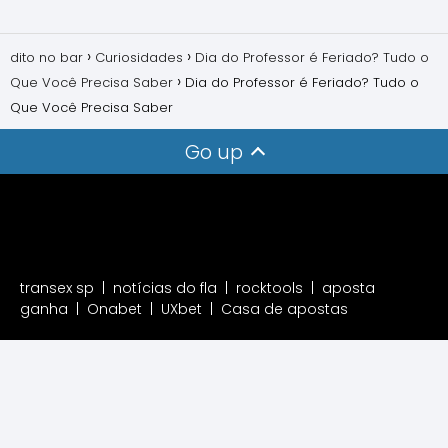
dito no bar
Curiosidades
Dia do Professor é Feriado? Tudo o
Que Você Precisa Saber
Dia do Professor é Feriado? Tudo o
Que Você Precisa Saber
Go up
transex sp
|
notícias do fla
|
rocktools
|
aposta
ganha
|
Onabet
|
UXbet
|
Casa de apostas